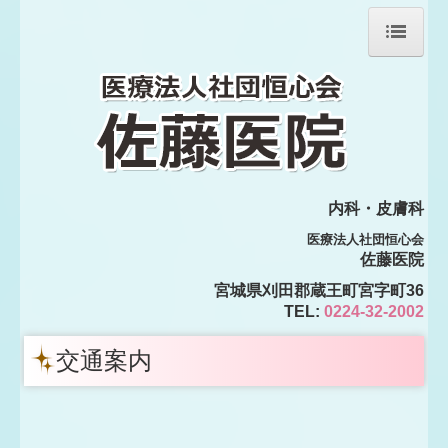
ホーム
院長紹介
副院長紹介
内科・皮膚科
診療のご案内
医療法人社団恒心会
健診・検査・予防接種
佐藤医院
宮城県刈田郡蔵王町宮字町36
交通案内
TEL:
0224-32-2002
内視鏡検査
交通案内
炎症性腸疾患の患者様へ